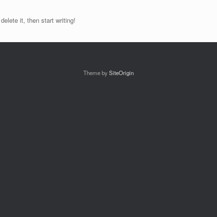
elete it, then start writing!
Theme by
SiteOrigin