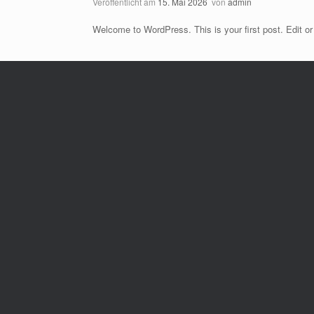
Veröffentlicht am
15. Mai 2026
von
admin
Welcome to WordPress. This is your first post. Edit or d